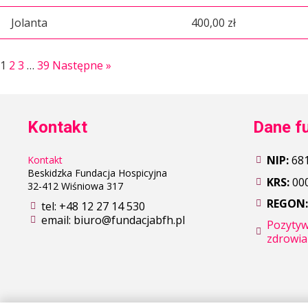
Jolanta
400,00 zł
1
2
3
…
39
Następne »
Kontakt
Dane f
NIP:
681
Kontakt
Beskidzka Fundacja Hospicyjna
KRS:
00
32-412 Wiśniowa 317
REGON
tel:
+48 12 27 14 530
email:
biuro@fundacjabfh.pl
Pozytyw
zdrowia