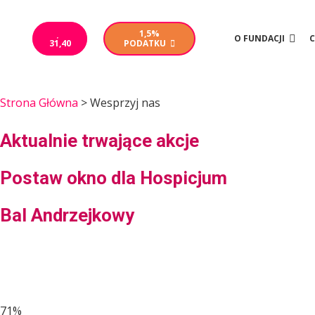
1,5%
O FUNDACJI
Wesprzyj nas
31,40
PODATKU
Strona Główna
>
Wesprzyj nas
Aktualnie trwające akcje
Postaw okno dla Hospicjum
Bal Andrzejkowy
Etap V cz. II – Okna
Na ten etap dzięki wpłatom Darczyńców
zebraliśmy już: 566 562 zł z 800 000 zł
71%