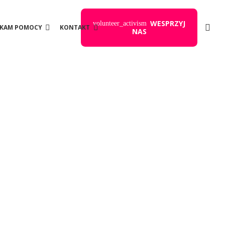
WESPRZYJ
volunteer_activism
UKAM POMOCY
KONTAKT
NAS